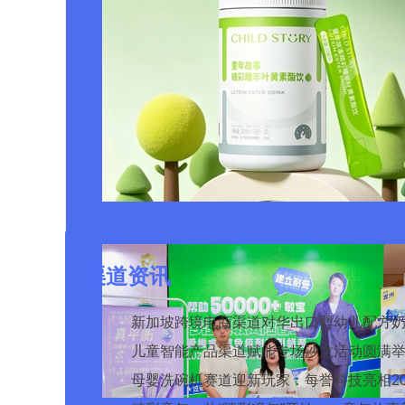
渠道资讯
新加坡跨境电商渠道对华出口婴幼儿配方
新增官方健康证书通关要求
儿童智能产品渠道赋能专场沙龙活动圆满
母婴洗碗机赛道迎新玩家：每誉科技亮相20