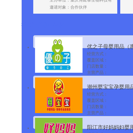
05-30
主办单位：重庆博延泰生物科技有
限公司
邀请对象：合作伙伴
推荐母婴连锁
优之子母婴用品（
经营方式：
有限公司
覆盖区域：
门店数量：
主营产品：
潮州婴宝宝孕婴用
经营方式：
覆盖区域：
门店数量：
主营产品：
阳江市好妈妈妇婴