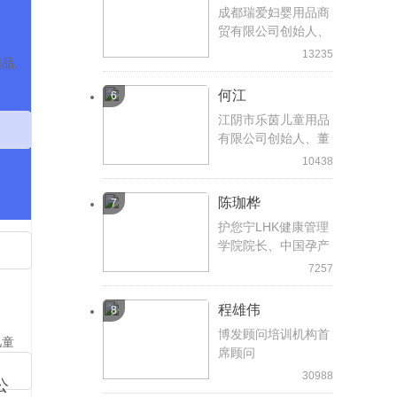
成都瑞爱妇婴用品商
贸有限公司创始人、
总经理
13235
品,
何江
6
江阴市乐茵儿童用品
有限公司创始人、董
事长
10438
陈珈桦
7
护您宁LHK健康管理
学院院长、中国孕产
康网特约顾问
7257
程雄伟
8
博发顾问培训机构首
儿童
席顾问
30988
公