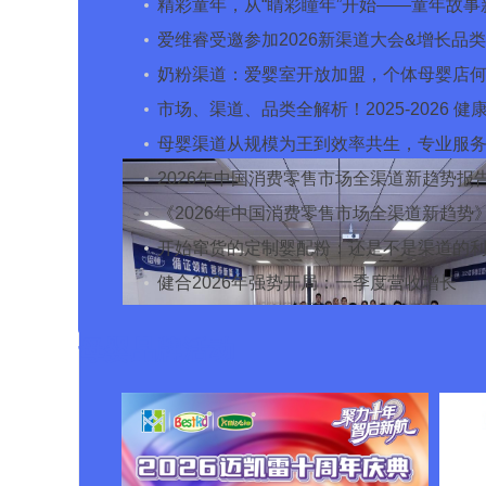
CBME释放首批渠道红利！
精彩童年，从“睛彩瞳年”开始——童年故事
品叶黄素酯饮备受母婴渠道关注
爱维睿受邀参加2026新渠道大会&增长品
会 重构品类增长阶梯
奶粉渠道：爱婴室开放加盟，个体母婴店
何从？
市场、渠道、品类全解析！2025-2026 健
养行业品牌渠道发展洞察
母婴渠道从规模为王到效率共生，专业服
胜负手
2026年中国消费零售市场全渠道新趋势报
《2026年中国消费零售市场全渠道新趋势
开始窜货的定制婴配粉：还是不是渠道的
港湾？
健合2026年强势开局：一季度营收增长
33.8%，推出HMO奶粉锚定增长新引擎，
母婴品牌活动
Swisse加速渗透新兴渠道