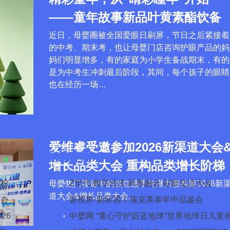
——童年故事新品叶黄素酯饮备
受母婴渠道关注
近日，母婴圈被全国爱眼日刷屏，节日之后紧接着
的中考、期末考，也让母婴门店咨询护眼产品的妈
妈们明显增多，有的家庭为小学生备战期末，有的
是为中考生冲刺最后阶段，其间，每个孩子的眼睛
也在经历一场…
爱维睿受邀参加2026新渠道大会
渠道直播
增长品类大会 重构品类增长阶梯
奶粉
Z世代 数字经济 跨界融合 创新交流大会
母婴热门赛道中的当红选手与潜力股共聚2026新
道大会&增长品类大会。
举办
新视界·新际遇丨瑞克美泰年中品鉴会
26
中婴网 “童心守护蔚蓝地球”世界地球日儿童