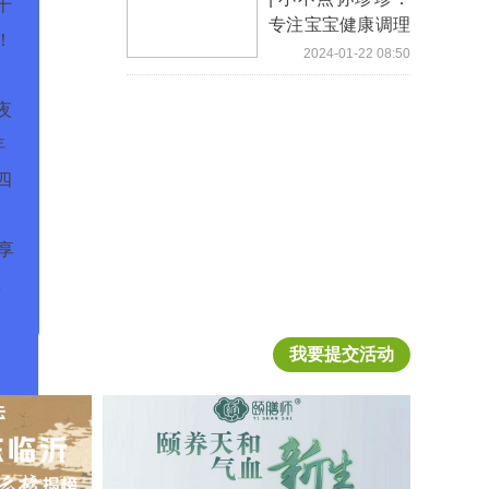
十
专注宝宝健康调理
！
营养相乘正当时
2024-01-22 08:50
夜
年
四
享
尔
我要提交活动