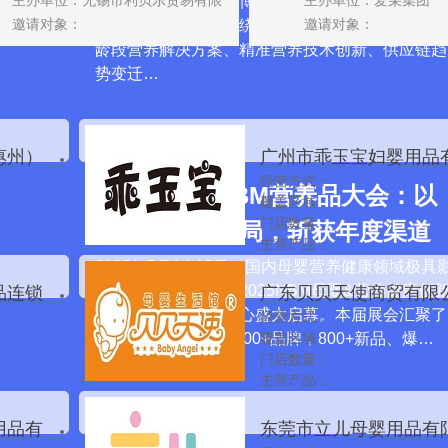
04-24
主办单位：无锡市利贝乐贸易有限
主办单位：爱朵集团
养品大会在杭州国际博览中心盛大启幕。此次大会
公司
邀请对象：
邀请对象：
由中童传媒举办，围绕“新边界“为主题，覆盖全年
龄段营养解决方案、精准营养技术创新、供应链趋
势变迁…
惠州）
广州市乖玉宝妇婴用品
经营方式：
限公司
趣谛安首秀NBM营养品大会：以
覆盖区域：
门店数量：
颜值与实力破局，斩获年度渠道
主营产品：
口碑奖
2025年5月14-15日，国内母婴营养健康领域极具
响力的行业盛会——2025NBM母婴&营养健康创
品连锁
广东贝贝天使商贸有限
展在杭州国际博览中心盛大启幕。本届展会汇聚了
经营方式：
司
20+热门细分品类、300+品牌，800+新品、爆…
覆盖区域：
门店数量：
主营产品：
用品有
东莞市立儿母婴用品有