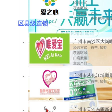
经营方式：
覆盖区域：
门店数量：20+
主营产品：孕婴奶粉,纸尿
区县级连锁
营养品,玩具,孕婴服饰,车
品,纪念品,游泳洗澡SPA 
复，小儿推拿
广州市南沙区大岗
经营方式：自营, 加盟
婴儿用品店/广州南
覆盖区域：
宝母婴连锁
门店数量：
主营产品：
广州市从化江埔顺
经营方式：自营, 加盟
（顺景母婴）
覆盖区域：
门店数量：
主营产品：
广州市天河东圃新