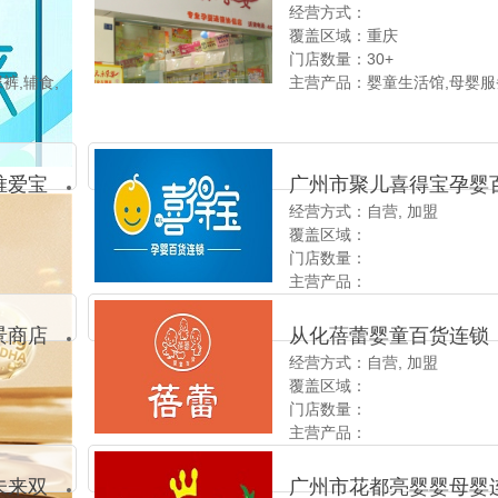
经营方式：
司
覆盖区域：重庆
门店数量：30+
裤,辅食,
主营产品：婴童生活馆,母婴服
床,孕婴用
中心,臻幼堂小儿推拿馆,婷美
,产后恢
21产后修复中心,大型儿童游乐
艾拉宝贝儿童摄影馆,梅博士草
及游泳馆
唯爱宝
广州市聚儿喜得宝孕婴
经营方式：自营, 加盟
沙唯爱
货连锁
覆盖区域：
门店数量：
主营产品：
景商店
从化蓓蕾婴童百货连锁
经营方式：自营, 加盟
覆盖区域：
门店数量：
主营产品：
未来双
广州市花都亮婴婴母婴