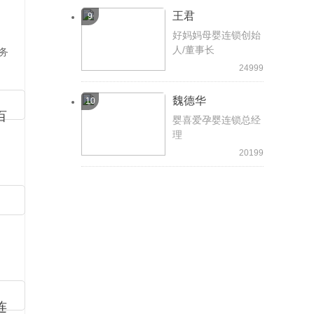
王君
9
好妈妈母婴连锁创始
人/董事长
务
摩力
24999
场,
本
魏德华
10
百
婴喜爱孕婴连锁总经
理
20199
连