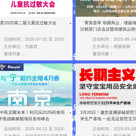
秉持“循证营养，助力儿童健康成长“的理念，致力
于促进渠道伙伴的专业成长，和渠道伙伴共赢合
作，共同在…
君2025第二届儿童抗过敏大会
「菁英荟萃 琅琊风云」维丽海
沂精英门店会议暨琅琊风云榜
活动时间：2025-07-01 至 2025-
活动时间：2025-06-24 
07-02
主办单位：亢敏君
06-26
主办单位：维丽海斯
邀请对象：
邀请对象：
打造差异化服务壁垒 | 滴适宝渠
峰会暨宁志伟教授全国巡讲研讨
会·郑州站圆满成功！
双奖加冕！纽乐曼斩获年度产品
I中医启耀未来丨利贝乐2025药食同
3月20日！邀您直播探秘碧芭
力奖&渠道口碑奖，实力亮相第八
中医战略赋能项目发布峰会
米生产基地 一起见证碧芭宝
坚守！
届中国营养品大会
活动时间：2025-04-21 至 2025-
活动时间：2025-03-20
2025年5月14日，由中童传媒主办的第八届中国营