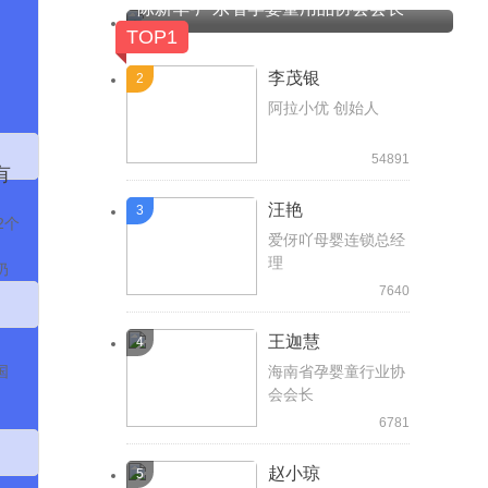
陈新华-广东省孕婴童用品协会会长
TOP1
李茂银
2
阿拉小优 创始人
54891
有
汪艳
3
2个
爱伢吖母婴连锁总经
理
奶
亲
7640
诠维
袋
王迦慧
4
国
海南省孕婴童行业协
会会长
6781
赵小琼
5