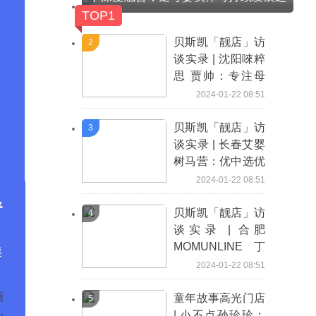
路
TOP1
贝斯凯「靓店」访
2
谈实录 | 沈阳唻粹
思 贾帅：专注母
婴健康管理 专业
2024-01-22 08:51
凝聚家庭信赖
贝斯凯「靓店」访
3
谈实录 | 长春艾婴
树马营：优中选优
为年轻父母营造宝
2024-01-22 08:51
藏阵地
&
贝斯凯「靓店」访
4
谈实录 | 合肥
MOMUNLINE丁
渠
杰：前发力-轻奢
2024-01-22 08:51
精品 后发力-生活
画
方式
童年故事高光门店
5
| 小不点孙珍珍：