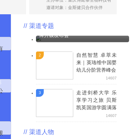
03-20
主办单位：重庆博延泰生物科技有
限公司（金斯健贝）
邀请对象：金斯健贝合作伙伴
//
渠道专题
秉初心 励新程 熠未来 | 菲洛维战略暨品
牌升级发布会
有
自然智慧 卓萃未
2
来｜英珞维中国婴
幼儿分阶营养峰会
14607
影
新
公
走进剑桥大学 乐
3
享学习之旅 贝斯
凯英国游学圆满落
幕
14607
//
渠道人物
限