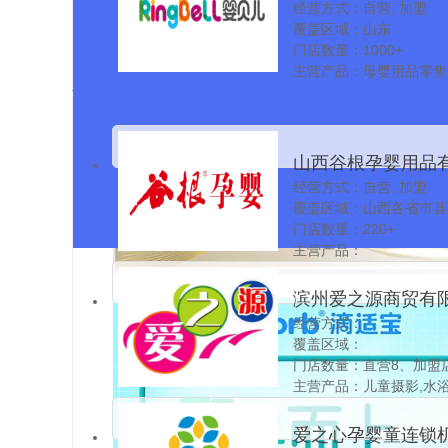
经营方式：自营, 加盟
覆盖区域：山东
门店数量：1000+
主营产品：母婴用品零售
省地级连锁
务
山西谷根孕婴用品
经营方式：自营, 加盟
司
覆盖区域：山西各省市县
门店数量：220+
主营产品：
滨州爱之源商贸有
经营方式：
覆盖区域：
门店数量：直营8、加盟店
作店120+
主营产品：儿童摄影,水浴
本馆,儿童书店,女性健康
爱之心孕婴童连锁