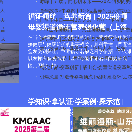
新
主题活动
峥嵘十五载，同心创未来——2023阿贝阿妈
类大
五周年庆典
童年故事×中婴网丨100位营养代言人请就位
循证领航，营养新篇 | 2025倍顿
何去
晒营养好物，赢豪华大奖！
世界卫生日——以爱之名，守护全家健康
母婴渠道循证营养强化营（上海
康营
3.21世界睡眠日——关注睡眠健康，守护“整
站）圆满收官！
在当今健康意识不断提升的时代，营养行业作为连
务成
好眠”
逆势突围 | 2021CBRA母婴产业零售商大会
接健康与健康防护的重要桥梁，其科学性与严谨性
告
会
童年故事2021母婴营养专业培训班（总第十
愈发受到关注。营养指导若缺乏科学依据，不仅难
》
期）即将开启
【寻找蓝家人】与新西特合作4年及以上的门
以发挥应有的作用，甚至可能带来潜在的健康风
险。因此，推…
利润
店看过来！！！
精英汇聚·变革创新 | 韶山会·婴童渠道变革私
会
引爆流量 打造母婴新顶流 | 达能“蕴荟杯”启
智母婴短视频+直播运营大赛
学知识·拿认证·学案例·探示范 |
2025倍顿母婴渠道循证营养强化
营·上海站
倍顿循证营养学术强化训练营是倍顿循证营养高级
研修班，作为倍顿渠道赋能的重要项目之一，始终