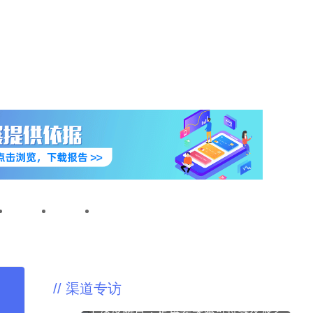
专题
直播
母婴零售商大会
//
渠道专访
对话谷根孕婴创始人李志恒：将线上线
下深度融合，走母婴实体可持续发展之