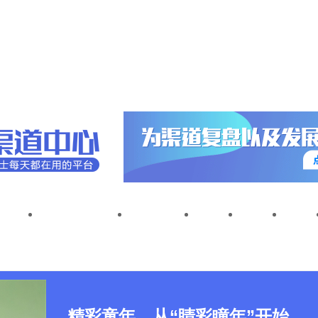
级连锁
进口母婴连锁
母婴单店
资讯
专访
人物
精彩童年，从“睛彩瞳年”开始