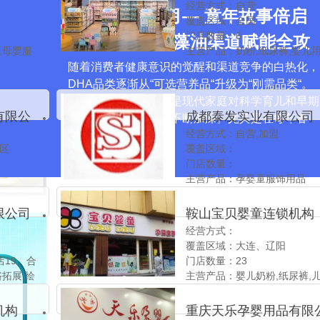
经营方式：自营
4月DHA爆品月— 童年故事倍启
覆盖区域：全国
门店数量：6
智高纯度DHA藻油渠道赋能全攻
,母婴服
主营产品：奶粉,纸尿裤,婴儿用
略
辅食等
随着消费者健康意识的觉醒和渠道竞争的白热化，
DHA品类逐渐从“可选营养品“升级为“刚需品类“。
这种转变背后反映的是现代家庭对科学育儿和早期
有限公
成都泰发实业有限公司
智力开发重视程度的不断加深。尤其是在每年春
经营方式：自营,加盟
季，当…
区
覆盖区域：
门店数量：
主营产品：孕婴童服饰用品
限公司
鞍山宝贝婴童连锁机构
经营方式：
覆盖区域：大连、辽阳
19、合
门店数量：23
拓展,绘
主营产品：婴儿奶粉,纸尿裤,
护理
食品,哺育用品,婴幼棉纺,玩具
机构
重庆天乐孕婴用品有限