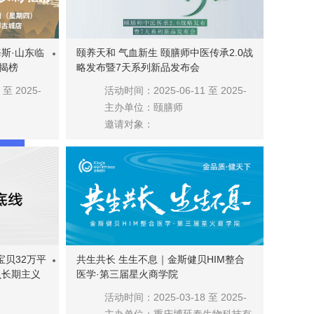
斯·山东临
颐养天和 气血新生 颐膳师中医传承2.0战
揭榜
略发布暨7天系列新品发布会
至 2025-
活动时间：2025-06-11 至 2025-
06-13
主办单位：颐膳师
邀请对象：
道
宝贝32万平
共生共长 生生不息｜金斯健贝HIM整合
贝长期主义
医学·第三届星火商学院
活动时间：2025-03-18 至 2025-