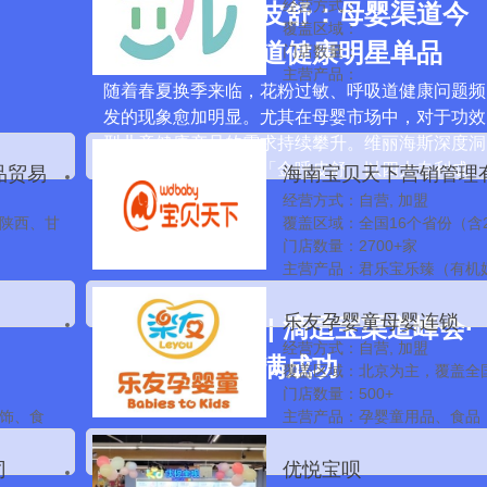
经营方式：
公司
维丽海斯金呼皮舒：母婴渠道今
覆盖区域：
夏必选的呼吸道健康明星单品
门店数量：
主营产品：
随着春夏换季来临，花粉过敏、呼吸道健康问题频
发的现象愈加明显。尤其在母婴市场中，对于功效
型儿童健康产品的需求持续攀升。维丽海斯深度洞
察市场痛点，升级版「金呼皮舒」以四大专利成
品贸易
海南宝贝天下营销管理
分、高含量…
经营方式：自营, 加盟
限公司
陕西、甘
覆盖区域：全国16个省份（含
直辖市）
门店数量：2700+家
主营产品：君乐宝乐臻（有机
源）、欧蓓尔羊奶粉、旗帜帜
（A2奶源）、君乐宝小小鲁班
乐友孕婴童母婴连锁
共绘增长蓝图 | 滴适宝渠道峰会·
爱未来、高培1871牧场、澳药
经营方式：自营, 加盟
鼠蓝蓝、德佑天下联名礼盒
南昌站取得圆满成功
覆盖区域：北京为主，覆盖全
门店数量：500+
饰、食
主营产品：孕婴童用品、食品
司
优悦宝呗