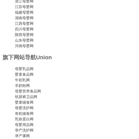
浙江母婴网
江苏母婴网
福建母婴网
湖南母婴网
江西母婴网
四川母婴网
陕西母婴网
山东母婴网
河南母婴网
旗下网站导航
Union
母婴乳品网
婴童食品网
牛初乳网
羊奶粉网
母婴营养食品网
纸尿裤卫品网
婴童辅食网
母婴洗护网
有机辅食网
乳铁蛋白网
母婴用品网
孕产洗护网
孕产康网