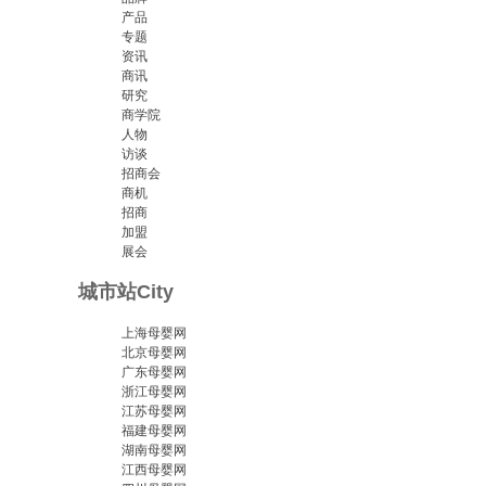
产品
专题
资讯
商讯
研究
商学院
人物
访谈
招商会
商机
招商
加盟
展会
城市站
City
上海母婴网
北京母婴网
广东母婴网
浙江母婴网
江苏母婴网
福建母婴网
湖南母婴网
江西母婴网