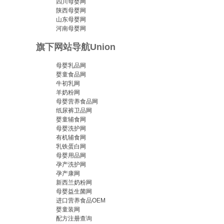
四川母婴网
陕西母婴网
山东母婴网
河南母婴网
旗下网站导航
Union
母婴乳品网
婴童食品网
牛初乳网
羊奶粉网
母婴营养食品网
纸尿裤卫品网
婴童辅食网
母婴洗护网
有机辅食网
乳铁蛋白网
母婴用品网
孕产洗护网
孕产康网
新西兰奶粉网
母婴益生菌网
进口营养食品OEM
婴童装网
配方注册查询