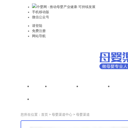
中婴网 - 推动母婴产业健康·可持续发展
手机移动版
微信公众号
请登陆
免费注册
网站导航
首页
全国性连锁
省地级连锁
区县
母婴渠道调研
您所在位置：
首页
>
母婴渠道中心
>
母婴渠道