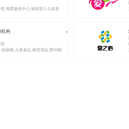
馆,母婴服务中心,臻幼堂小儿推拿
后修复中心,大型儿童游乐场,艾拉宝贝
草本及游泳馆
锁机构
辽阳
,纸尿裤,儿童食品,哺育用品,婴幼棉