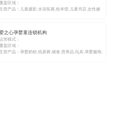
覆盖区域：
主营产品：儿童摄影,水浴拓展,绘本馆,儿童书店,女性健
康护理
爱之心孕婴童连锁机构
运营模式：
覆盖区域：
主营产品：孕婴奶粉,纸尿裤,辅食,营养品,玩具,孕婴服饰,
车床,孕婴用品,纪念品,游泳洗澡SPA ,产后恢复，小儿推
拿