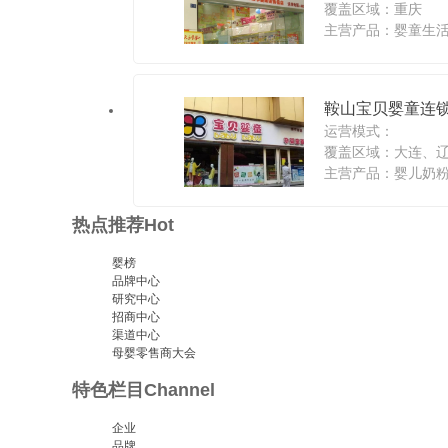
覆盖区域：重庆
主营产品：婴童生活
馆,婷美摩力21产
儿童摄影馆,梅博士
鞍山宝贝婴童连
运营模式：
覆盖区域：大连、
主营产品：婴儿奶粉
纺,玩具
热点推荐
Hot
婴榜
品牌中心
研究中心
招商中心
渠道中心
母婴零售商大会
特色栏目
Channel
企业
品牌