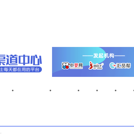
级连锁
进口母婴连锁
母婴单店
资讯
专访
人物