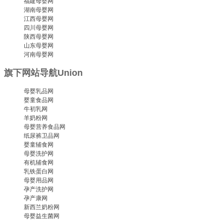
福建母婴网
湖南母婴网
江西母婴网
四川母婴网
陕西母婴网
山东母婴网
河南母婴网
旗下网站导航
Union
母婴乳品网
婴童食品网
牛初乳网
羊奶粉网
母婴营养食品网
纸尿裤卫品网
婴童辅食网
母婴洗护网
有机辅食网
乳铁蛋白网
母婴用品网
孕产洗护网
孕产康网
新西兰奶粉网
母婴益生菌网