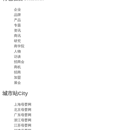
企业
品牌
产品
专题
资讯
商讯
研究
商学院
人物
访谈
招商会
商机
招商
加盟
展会
城市站
City
上海母婴网
北京母婴网
广东母婴网
浙江母婴网
江苏母婴网