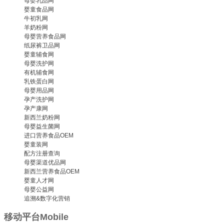
母婴乳品网
婴童食品网
牛初乳网
羊奶粉网
母婴营养食品网
纸尿裤卫品网
婴童辅食网
母婴洗护网
有机辅食网
乳铁蛋白网
母婴用品网
孕产洗护网
孕产康网
新西兰奶粉网
母婴益生菌网
进口营养食品OEM
婴童装网
配方注册查询
母婴渠道优品网
新西兰营养食品OEM
婴童人才网
母婴公益网
追溯&数字化营销
移动平台
Mobile