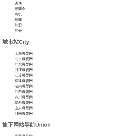
访谈
招商会
商机
招商
加盟
展会
城市站
City
上海母婴网
北京母婴网
广东母婴网
浙江母婴网
江苏母婴网
福建母婴网
湖南母婴网
江西母婴网
四川母婴网
陕西母婴网
山东母婴网
河南母婴网
旗下网站导航
Union