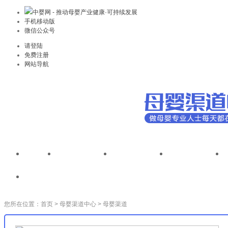
中婴网 - 推动母婴产业健康·可持续发展
手机移动版
微信公众号
请登陆
免费注册
网站导航
首页
全国性连锁
省地级连锁
区县级连锁
母婴渠道调研
您所在位置：
首页
>
母婴渠道中心
>
母婴渠道